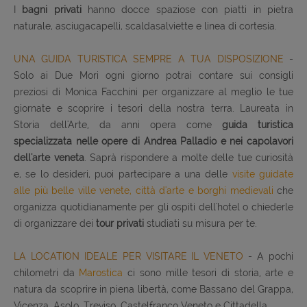
I
bagni privati
hanno docce spaziose con piatti in pietra
naturale, asciugacapelli, scaldasalviette e linea di cortesia.
UNA GUIDA TURISTICA SEMPRE A TUA DISPOSIZIONE
-
Solo ai Due Mori ogni giorno potrai contare sui consigli
preziosi di Monica Facchini per organizzare al meglio le tue
giornate e scoprire i tesori della nostra terra. Laureata in
Storia dell'Arte, da anni opera come
guida turistica
specializzata nelle opere di Andrea Palladio e nei capolavori
dell'arte veneta
. Saprà rispondere a molte delle tue curiosità
e, se lo desideri, puoi partecipare a una delle
visite guidate
alle più belle ville venete, città d'arte e borghi medievali
che
organizza quotidianamente per gli ospiti dell'hotel o chiederle
di organizzare dei
tour privati
studiati su misura per te.
LA LOCATION IDEALE PER VISITARE IL VENETO
- A pochi
chilometri da
Marostica
ci sono mille tesori di storia, arte e
natura da scoprire in piena libertà, come Bassano del Grappa,
Vicenza, Asolo, Treviso, Castelfranco Veneto e Cittadella.