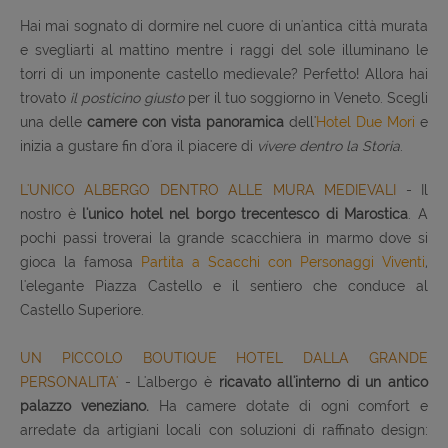
Hai mai sognato di dormire nel cuore di un'antica città murata
e svegliarti al mattino mentre i raggi del sole illuminano le
torri di un imponente castello medievale? Perfetto! Allora hai
trovato
il posticino giusto
per il tuo soggiorno in Veneto. Scegli
una delle
camere con vista panoramica
dell'
Hotel Due Mori
e
inizia a gustare fin d'ora il piacere di
vivere dentro la Storia
.
L'UNICO ALBERGO DENTRO ALLE MURA MEDIEVALI
- Il
nostro è
l'unico hotel nel borgo trecentesco di Marostica
. A
pochi passi troverai la grande scacchiera in marmo dove si
gioca la famosa
Partita a Scacchi con Personaggi Viventi
,
l'elegante Piazza Castello e il sentiero che conduce al
Castello Superiore.
UN PICCOLO BOUTIQUE HOTEL DALLA GRANDE
PERSONALITA'
- L'albergo è
ricavato all'interno di un antico
palazzo veneziano.
Ha camere dotate di ogni comfort e
arredate da artigiani locali con soluzioni di raffinato design: