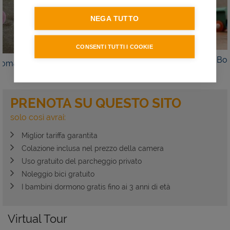
NEGA TUTTO
CONSENTI TUTTI I COOKIE
DETTAGLI
CHIEDI
Advance Booking
INFO
PRENOTA SU QUESTO SITO
solo così avrai:
Miglior tariffa garantita
Colazione inclusa nel prezzo della camera
Uso gratuito del parcheggio privato
Noleggio bici gratuito
I bambini dormono gratis fino ai 3 anni di età
Virtual Tour