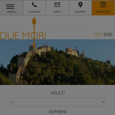
TOGGLE
MENU
CHIAMA
INFO
MAPPA
PRENOTA
NAVIGATION
ITA
|
ENG
ADULTI
BAMBINI