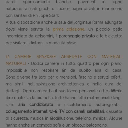
pareti rigorosamente bianche, pavimenti in legno
naturale, raffinati giochi di luce e bagni privati in marmorino
con sanitari di Philippe Stark.
A tua disposizione anche la sala dall'originale forma allungata
dove viene servita la
prima colazione
, un piccolo patio
incorniciato da gelsomini, il
parcheggio privato
e le biciclette
per visitare i dintorni in modalità
slow
.
12 CAMERE SPAZIOSE ARREDATE CON MATERIALI
NATURALI
- Dodici camere in tutto, quattro per ogni piano:
impossibile non respirare fin da subito aria di casa.
Sono diverse tra loro per dimensioni, fascino e servizi offerti,
ma simili nell’ispirazione architettonica e nella cura dei
dettagli. Ogni camera ha il suo tocco personale ed è difficile
dire quale sia la più bella; tutte hanno letto matrimoniale king-
size,
aria condizionata
e riscaldamento autoregolabili,
collegamento internet wi-fi
,
TV con canali satellitari
, cassetta
di sicurezza, musica in filodiffusione, telefono, minibar. Alcune
hanno anche un comodo sofà e un piccolo balconcino.