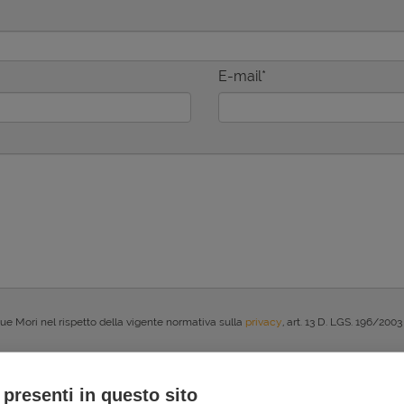
E-mail*
Due Mori nel rispetto della vigente normativa sulla
privacy
, art. 13 D. LGS. 196/2003
 presenti in questo sito