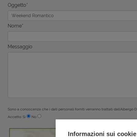
Oggetto*
Nome*
Messaggio
Sono a conoscenza che i dati personali forniti verranno trattati dall'Albergo 
Accetto: Sì
No
Informazioni sui cookie