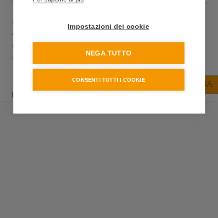
Sono a conoscenza che i dati personali forniti verranno trattati
Impostazioni dei cookie
dall'Albergo Due Mori nel rispetto della vigente normativa sulla
privacy
,
art. 13 D. LGS. 196/2003
NEGA TUTTO
Accetto: Sì
No
CONSENTI TUTTI I COOKIE
INVIA